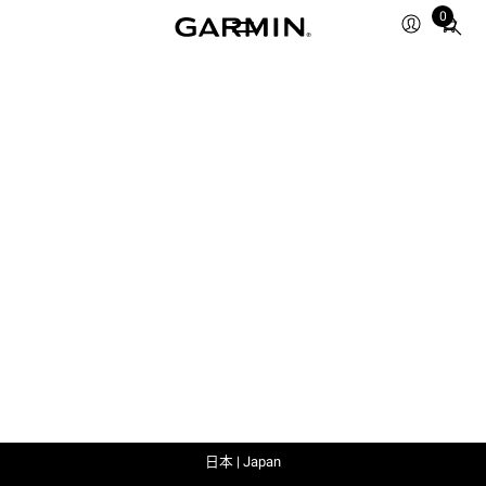
0
Total
items
in
cart:
0
日本 | Japan