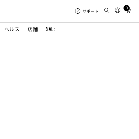
0
Total
サポート
items
in
ヘルス
店舗
SALE
cart:
0