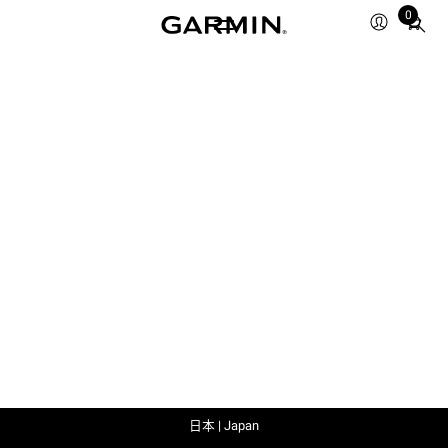
0
Total
items
in
cart:
0
日本 | Japan