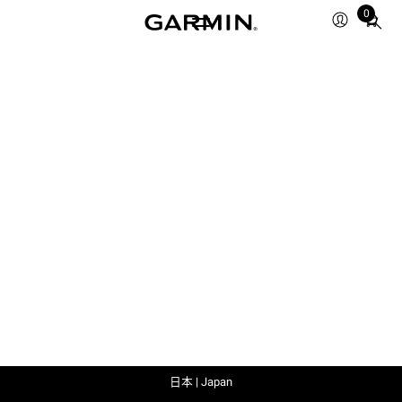
0
Total
items
in
cart:
0
日本 | Japan