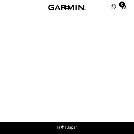
0
Total
items
in
cart:
0
日本 | Japan