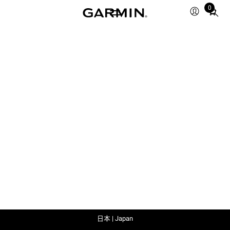
0
Total
items
in
cart:
0
日本 | Japan