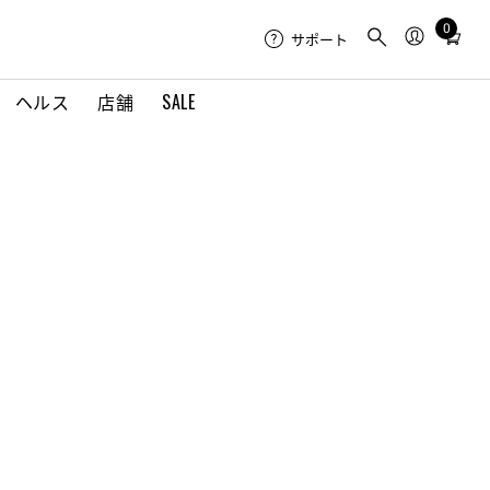
0
Total
サポート
items
in
ヘルス
店舗
SALE
cart:
0