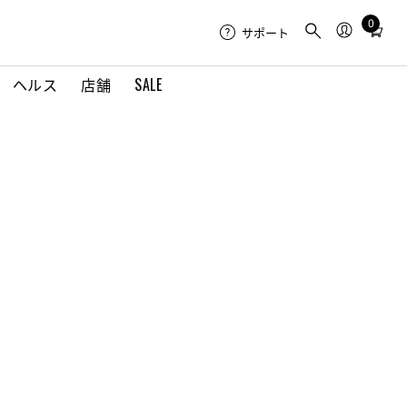
0
Total
サポート
items
in
ヘルス
店舗
SALE
cart:
0