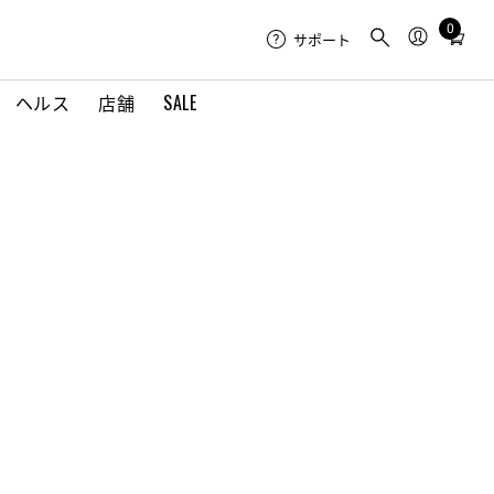
0
Total
サポート
items
in
ヘルス
店舗
SALE
cart:
0