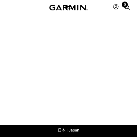
0
Total
items
in
cart:
0
日本 | Japan