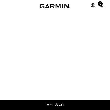
0
Total
items
in
cart:
0
日本 | Japan