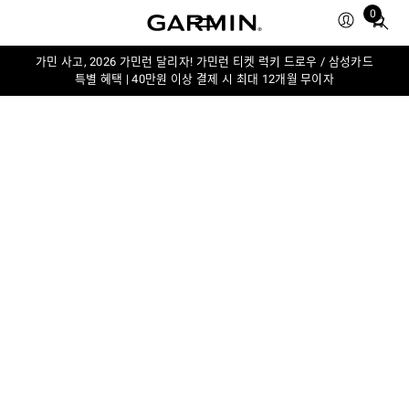
0
Total
items
in
가민 사고, 2026 가민런 달리자! 가민런 티켓 럭키 드로우 / 삼성카드
특별 혜택 | 40만원 이상 결제 시 최대 12개월 무이자
cart:
0