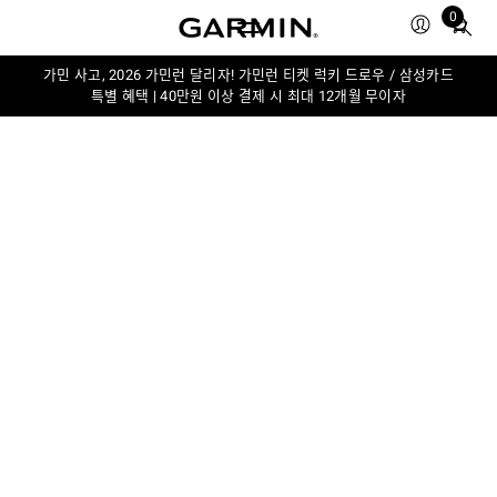
0
Total
items
in
가민 사고, 2026 가민런 달리자! 가민런 티켓 럭키 드로우 / 삼성카드
특별 혜택 | 40만원 이상 결제 시 최대 12개월 무이자
cart:
0