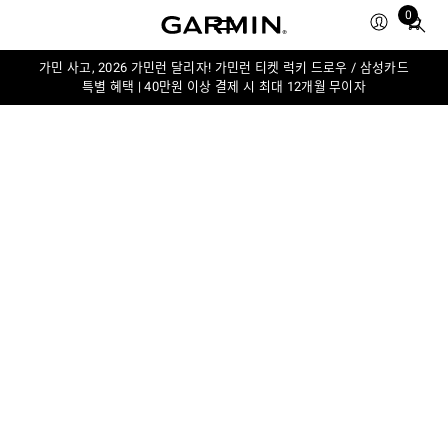
0
Total
items
in
가민 사고, 2026 가민런 달리자! 가민런 티켓 럭키 드로우 / 삼성카드
특별 혜택 | 40만원 이상 결제 시 최대 12개월 무이자
cart:
0