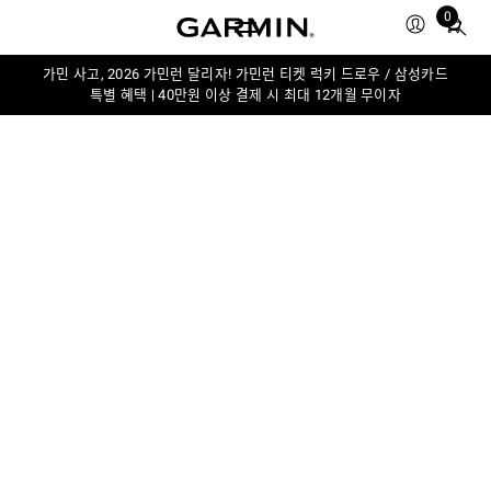
0
Total
items
in
가민 사고, 2026 가민런 달리자! 가민런 티켓 럭키 드로우 / 삼성카드
특별 혜택 | 40만원 이상 결제 시 최대 12개월 무이자
cart:
0