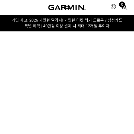
0
Total
items
in
가민 사고, 2026 가민런 달리자! 가민런 티켓 럭키 드로우 / 삼성카드
특별 혜택 | 40만원 이상 결제 시 최대 12개월 무이자
cart:
0