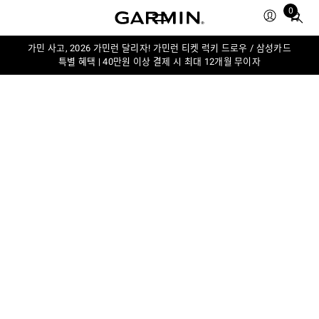
0
Total
items
in
가민 사고, 2026 가민런 달리자! 가민런 티켓 럭키 드로우 / 삼성카드
특별 혜택 | 40만원 이상 결제 시 최대 12개월 무이자
cart:
0