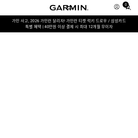
0
Total
items
in
가민 사고, 2026 가민런 달리자! 가민런 티켓 럭키 드로우 / 삼성카드
특별 혜택 | 40만원 이상 결제 시 최대 12개월 무이자
cart:
0