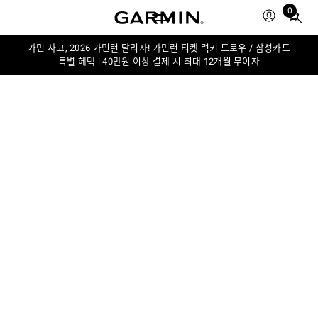
0
Total
items
in
가민 사고, 2026 가민런 달리자! 가민런 티켓 럭키 드로우 / 삼성카드
특별 혜택 | 40만원 이상 결제 시 최대 12개월 무이자
cart:
0