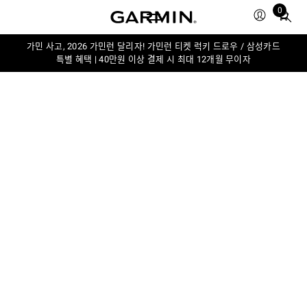
0
Total
items
in
가민 사고, 2026 가민런 달리자! 가민런 티켓 럭키 드로우 / 삼성카드
특별 혜택 | 40만원 이상 결제 시 최대 12개월 무이자
cart:
0