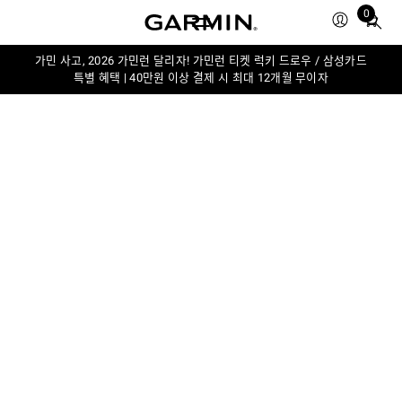
0
Total
items
in
가민 사고, 2026 가민런 달리자! 가민런 티켓 럭키 드로우 / 삼성카드
특별 혜택 | 40만원 이상 결제 시 최대 12개월 무이자
cart:
0