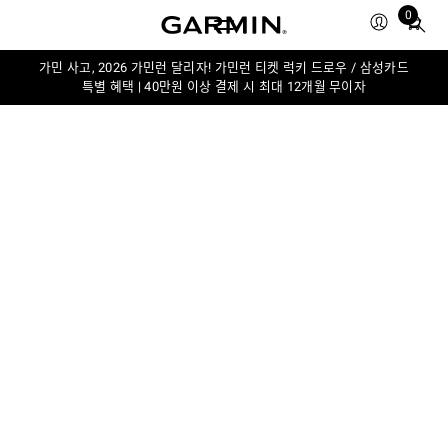
0
Total
items
in
가민 사고, 2026 가민런 달리자! 가민런 티켓 럭키 드로우 / 삼성카드
특별 혜택 | 40만원 이상 결제 시 최대 12개월 무이자
cart:
0