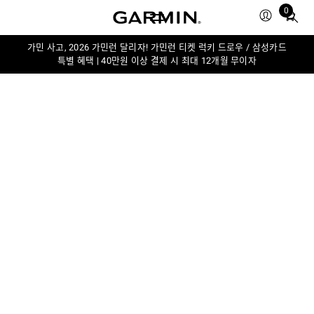
0
Total
items
in
가민 사고, 2026 가민런 달리자! 가민런 티켓 럭키 드로우 / 삼성카드
특별 혜택 | 40만원 이상 결제 시 최대 12개월 무이자
cart:
0