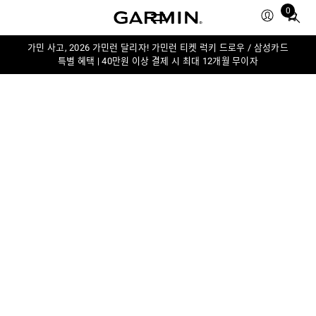
0
Total
items
in
가민 사고, 2026 가민런 달리자! 가민런 티켓 럭키 드로우 / 삼성카드
특별 혜택 | 40만원 이상 결제 시 최대 12개월 무이자
cart:
0