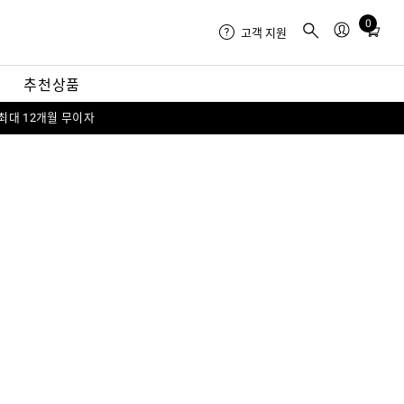
0
Total
고객 지원
items
in
내
추천상품
cart:
0
 최대 12개월 무이자