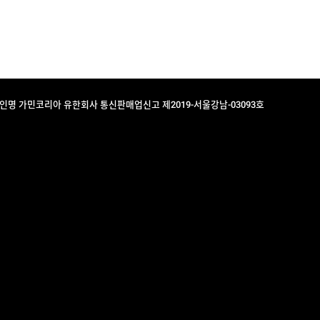
법인명 가민코리아 유한회사 통신판매업신고 제2019-서울강남-03093호