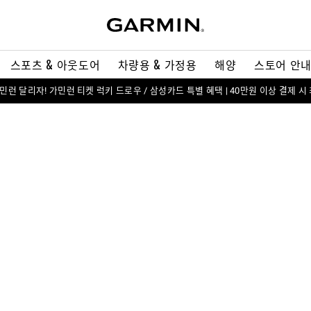
스포츠 & 아웃도어
차량용 & 가정용
해양
스토어 안
 가민런 달리자! 가민런 티켓 럭키 드로우 / 삼성카드 특별 혜택 | 40만원 이상 결제 시