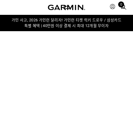
0
Total
items
in
가민 사고, 2026 가민런 달리자! 가민런 티켓 럭키 드로우 / 삼성카드
특별 혜택 | 40만원 이상 결제 시 최대 12개월 무이자
cart:
0