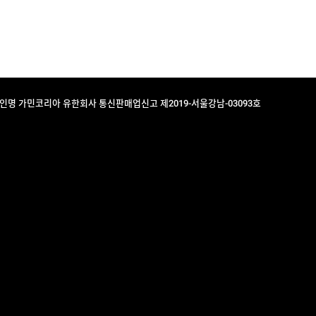
법인명 가민코리아 유한회사 통신판매업신고 제2019-서울강남-03093호