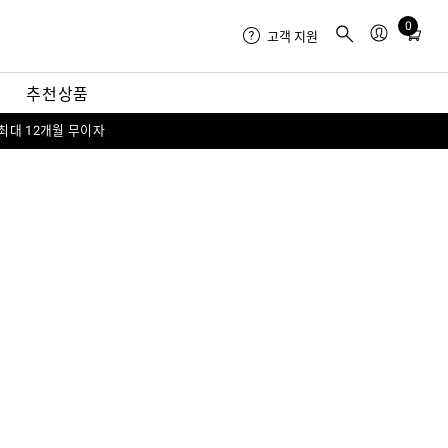
0
Total
고객 지원
items
in
내
추천상품
cart:
0
 최대 12개월 무이자