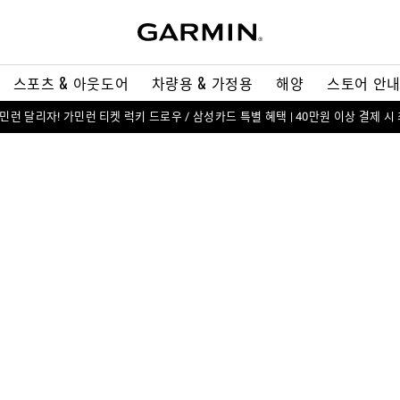
스포츠 & 아웃도어
차량용 & 가정용
해양
스토어 안
 가민런 달리자! 가민런 티켓 럭키 드로우 / 삼성카드 특별 혜택 | 40만원 이상 결제 시