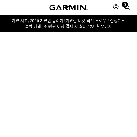
0
Total
items
in
가민 사고, 2026 가민런 달리자! 가민런 티켓 럭키 드로우 / 삼성카드
특별 혜택 | 40만원 이상 결제 시 최대 12개월 무이자
cart:
0