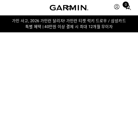
0
Total
items
in
가민 사고, 2026 가민런 달리자! 가민런 티켓 럭키 드로우 / 삼성카드
특별 혜택 | 40만원 이상 결제 시 최대 12개월 무이자
cart:
0