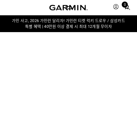
0
Total
items
in
가민 사고, 2026 가민런 달리자! 가민런 티켓 럭키 드로우 / 삼성카드
특별 혜택 | 40만원 이상 결제 시 최대 12개월 무이자
cart:
0