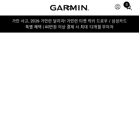
0
Total
items
in
가민 사고, 2026 가민런 달리자! 가민런 티켓 럭키 드로우 / 삼성카드
특별 혜택 | 40만원 이상 결제 시 최대 12개월 무이자
cart:
0