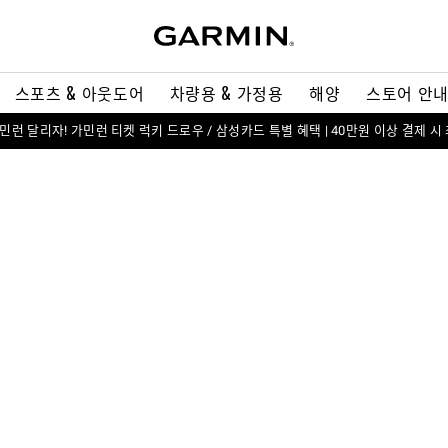
스포츠 & 아웃도어
차량용 & 가정용
해양
스토어 안
 가민런 달리자! 가민런 티켓 럭키 드로우 / 삼성카드 특별 혜택 | 40만원 이상 결제 시