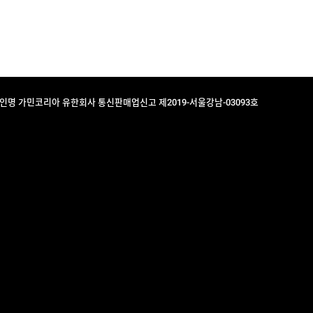
법인명 가민코리아 유한회사 통신판매업신고 제2019-서울강남-03093호