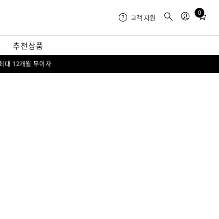
0
Total
고객 지원
items
in
내
추천상품
cart:
0
 최대 12개월 무이자