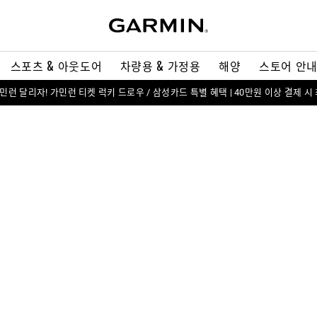
스포츠 & 아웃도어
차량용 & 가정용
해양
스토어 안
 가민런 달리자! 가민런 티켓 럭키 드로우 / 삼성카드 특별 혜택 | 40만원 이상 결제 시