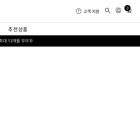
0
Total
고객 지원
items
in
내
추천상품
cart:
0
 최대 12개월 무이자