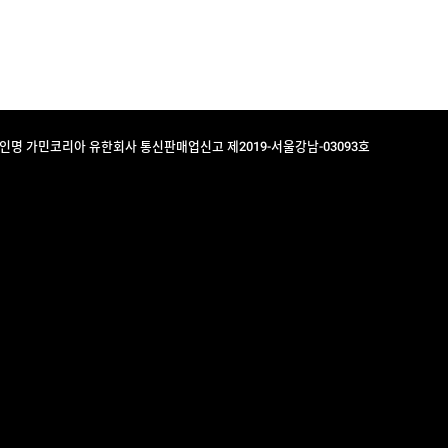
법인명 가민코리아 유한회사 통신판매업신고 제2019-서울강남-03093호