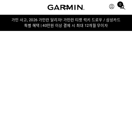
0
Total
items
in
가민 사고, 2026 가민런 달리자! 가민런 티켓 럭키 드로우 / 삼성카드
특별 혜택 | 40만원 이상 결제 시 최대 12개월 무이자
cart:
0