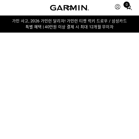
0
Total
items
in
가민 사고, 2026 가민런 달리자! 가민런 티켓 럭키 드로우 / 삼성카드
특별 혜택 | 40만원 이상 결제 시 최대 12개월 무이자
cart:
0