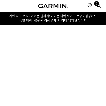
0
Total
items
in
가민 사고, 2026 가민런 달리자! 가민런 티켓 럭키 드로우 / 삼성카드
특별 혜택 | 40만원 이상 결제 시 최대 12개월 무이자
cart:
0