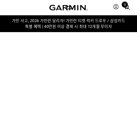
0
Total
items
in
가민 사고, 2026 가민런 달리자! 가민런 티켓 럭키 드로우 / 삼성카드
특별 혜택 | 40만원 이상 결제 시 최대 12개월 무이자
cart:
0