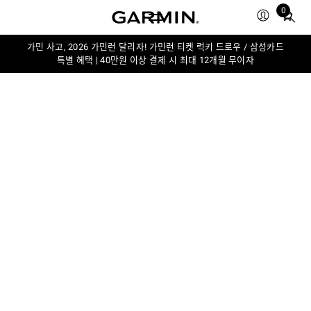
0
Total
items
in
가민 사고, 2026 가민런 달리자! 가민런 티켓 럭키 드로우 / 삼성카드
특별 혜택 | 40만원 이상 결제 시 최대 12개월 무이자
cart:
0