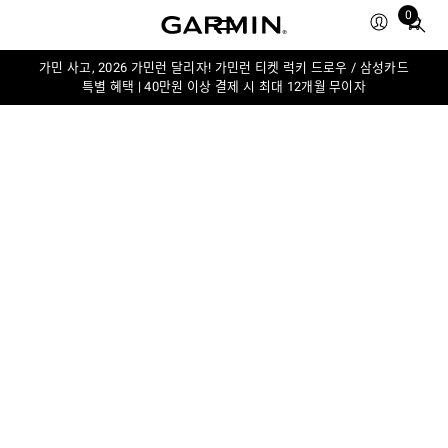
0
Total
items
in
가민 사고, 2026 가민런 달리자! 가민런 티켓 럭키 드로우 / 삼성카드
특별 혜택 | 40만원 이상 결제 시 최대 12개월 무이자
cart:
0