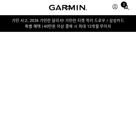
0
Total
items
in
가민 사고, 2026 가민런 달리자! 가민런 티켓 럭키 드로우 / 삼성카드
특별 혜택 | 40만원 이상 결제 시 최대 12개월 무이자
cart:
0