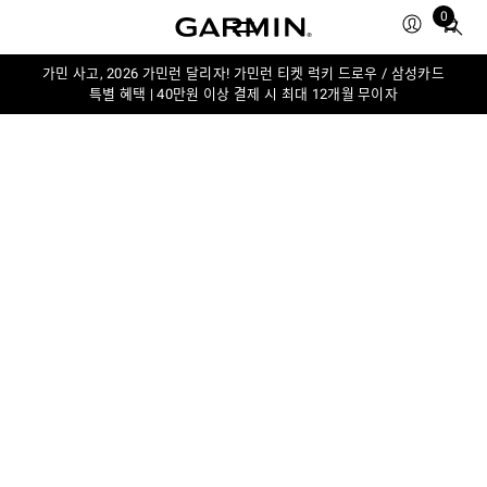
0
Total
items
in
가민 사고, 2026 가민런 달리자! 가민런 티켓 럭키 드로우 / 삼성카드
특별 혜택 | 40만원 이상 결제 시 최대 12개월 무이자
cart:
0