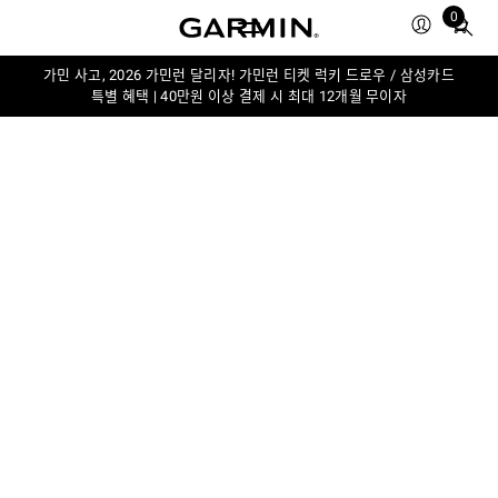
0
Total
items
in
가민 사고, 2026 가민런 달리자! 가민런 티켓 럭키 드로우 / 삼성카드
특별 혜택 | 40만원 이상 결제 시 최대 12개월 무이자
cart:
0