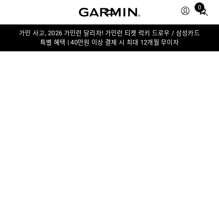
0
Total
items
in
가민 사고, 2026 가민런 달리자! 가민런 티켓 럭키 드로우 / 삼성카드
특별 혜택 | 40만원 이상 결제 시 최대 12개월 무이자
cart:
0