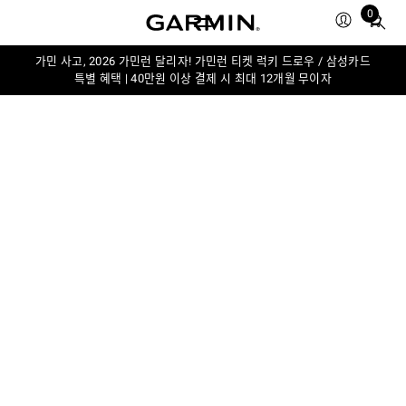
0
Total
items
in
가민 사고, 2026 가민런 달리자! 가민런 티켓 럭키 드로우 / 삼성카드
특별 혜택 | 40만원 이상 결제 시 최대 12개월 무이자
cart:
0