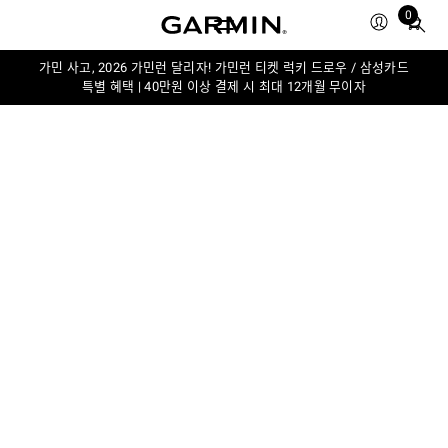
0
Total
items
in
가민 사고, 2026 가민런 달리자! 가민런 티켓 럭키 드로우 / 삼성카드
특별 혜택 | 40만원 이상 결제 시 최대 12개월 무이자
cart:
0