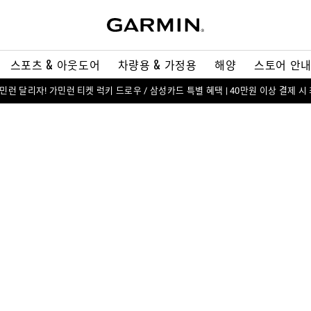
스포츠 & 아웃도어
차량용 & 가정용
해양
스토어 안
 가민런 달리자! 가민런 티켓 럭키 드로우 / 삼성카드 특별 혜택 | 40만원 이상 결제 시