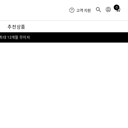
0
Total
고객 지원
items
in
내
추천상품
cart:
0
 최대 12개월 무이자