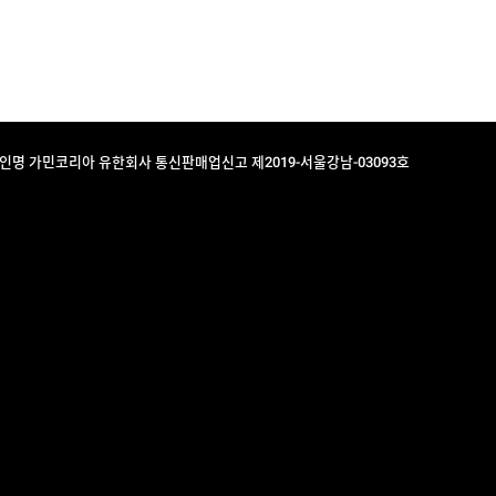
법인명 가민코리아 유한회사 통신판매업신고 제2019-서울강남-03093호