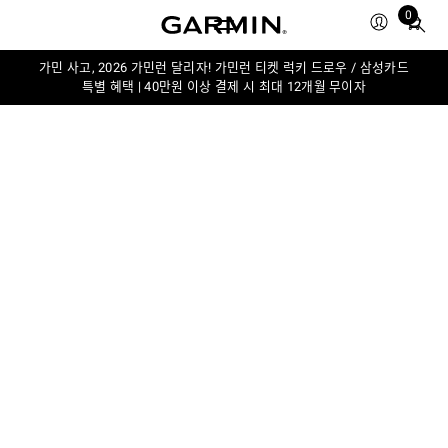
0
Total
items
in
가민 사고, 2026 가민런 달리자! 가민런 티켓 럭키 드로우 / 삼성카드
특별 혜택 | 40만원 이상 결제 시 최대 12개월 무이자
cart:
0