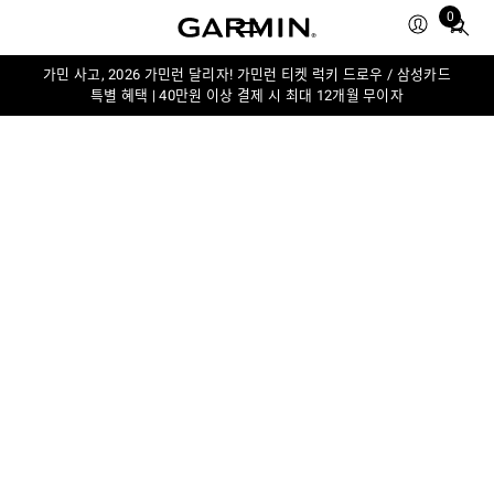
0
Total
items
in
가민 사고, 2026 가민런 달리자! 가민런 티켓 럭키 드로우 / 삼성카드
특별 혜택 | 40만원 이상 결제 시 최대 12개월 무이자
cart:
0