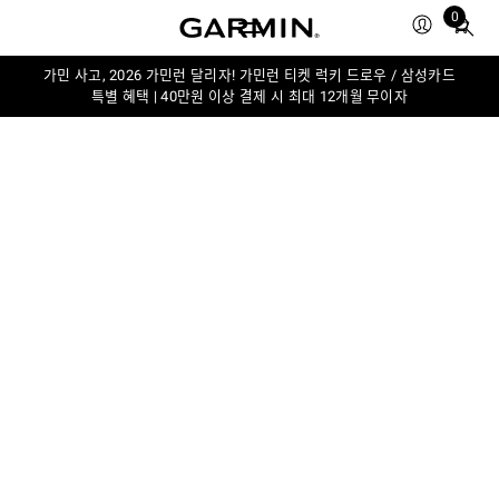
0
Total
items
in
가민 사고, 2026 가민런 달리자! 가민런 티켓 럭키 드로우 / 삼성카드
특별 혜택 | 40만원 이상 결제 시 최대 12개월 무이자
cart:
0