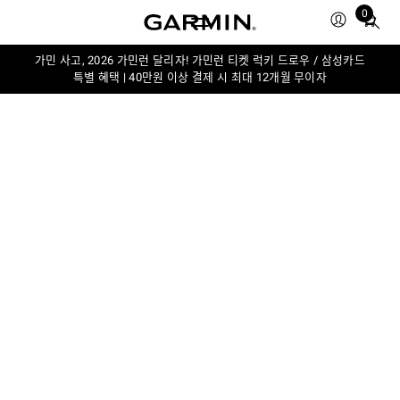
0
Total
items
in
가민 사고, 2026 가민런 달리자! 가민런 티켓 럭키 드로우 / 삼성카드
특별 혜택 | 40만원 이상 결제 시 최대 12개월 무이자
cart:
0